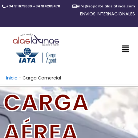
Ir
+34 911679630 +34 914285478
info@soporte.alaslatinas.com
al
ENVIOS INTERNACIONALES
contenido
Inicio
-
Carga Comercial
CARGA
AÉREA