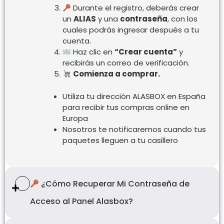
Durante el registro, deberás crear
un
ALIAS
y una
contraseña
, con los
cuales podrás ingresar después a tu
cuenta.
Haz clic en
“Crear cuenta”
y
recibirás un correo de verificación.
Comienza a comprar.
Utiliza tu dirección ALASBOX en España
para recibir tus compras online en
Europa
Nosotros te notificaremos cuando tus
paquetes lleguen a tu casillero
¿Cómo Recuperar Mi Contraseña de
Acceso al Panel Alasbox?