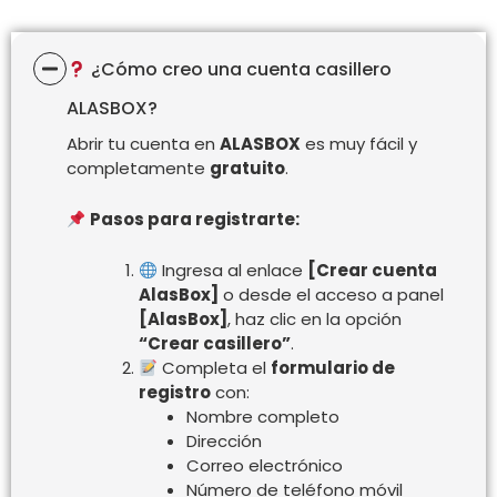
¿Cómo creo una cuenta casillero
ALASBOX?
Abrir tu cuenta en
ALASBOX
es muy fácil y
completamente
gratuito
.
Pasos para registrarte:
Ingresa al enlace
[Crear cuenta
AlasBox]
o desde el acceso a panel
[AlasBox]
, haz clic en la opción
“Crear casillero”
.
Completa el
formulario de
registro
con:
Nombre completo
Dirección
Correo electrónico
Número de teléfono móvil