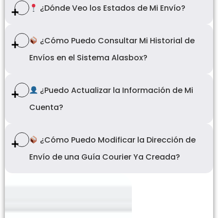
¿Dónde Veo los Estados de Mi Envío?
¿Cómo Puedo Consultar Mi Historial de
Envíos en el Sistema Alasbox?
¿Puedo Actualizar la Información de Mi
Cuenta?
¿Cómo Puedo Modificar la Dirección de
Envío de una Guía Courier Ya Creada?